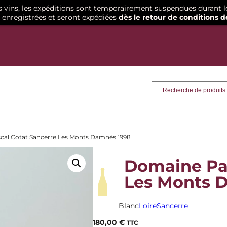
os vins, les expéditions sont temporairement suspendues durant l
enregistrées et seront expédiées
dès le retour de conditions d
Recherche
cal Cotat Sancerre Les Monts Damnés 1998
Domaine Pas
Les Monts 
Blanc
Loire
Sancerre
180,00
€
TTC