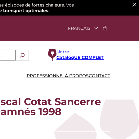
es épisodes de fortes chaleurs. Vos
e transport optimales
.
Notre
CatalogUE COMPLET
PROFESSIONNEL
À PROPOS
CONTACT
cal Cotat Sancerre
Damnés 1998