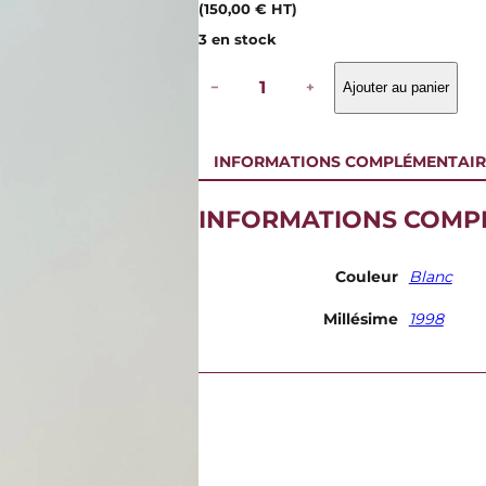
(
150,00
€
HT)
3 en stock
q
−
+
Ajouter au panier
u
a
n
t
INFORMATIONS COMPLÉMENTAIR
i
t
é
INFORMATIONS COMP
d
e
D
Couleur
Blanc
o
m
Millésime
1998
a
i
n
e
P
a
s
c
a