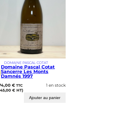
n
é
s
1
9
9
8
DOMAINE PASCAL COTAT
Domaine Pascal Cotat
Sancerre Les Monts
Damnés 1997
74,00
€
1 en stock
TTC
145,00
€
HT)
Ajouter au panier