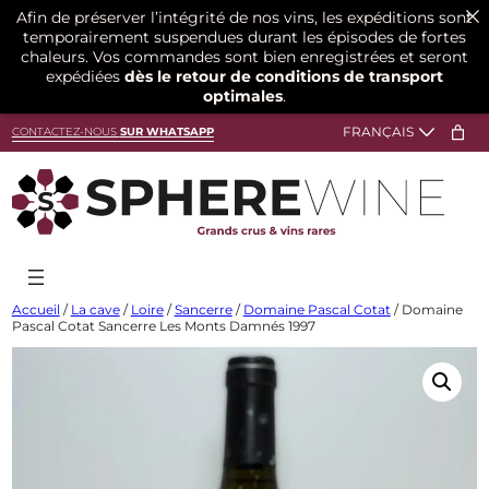
Afin de préserver l’intégrité de nos vins, les expéditions sont
temporairement suspendues durant les épisodes de fortes
chaleurs. Vos commandes sont bien enregistrées et seront
expédiées
dès le retour de conditions de transport
optimales
.
Aller
CONTACTEZ-NOUS
SUR WHATSAPP
au
contenu
Accueil
/
La cave
/
Loire
/
Sancerre
/
Domaine Pascal Cotat
/ Domaine
Pascal Cotat Sancerre Les Monts Damnés 1997