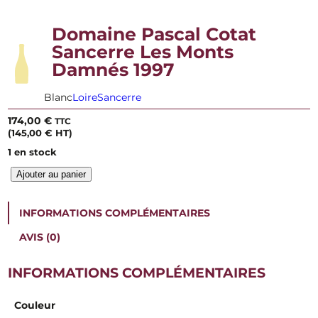
Domaine Pascal Cotat
Sancerre Les Monts
Damnés 1997
Blanc
Loire
Sancerre
174,00
€
TTC
(
145,00
€
HT)
1 en stock
q
Ajouter au panier
u
a
n
INFORMATIONS COMPLÉMENTAIRES
t
i
AVIS (0)
t
é
INFORMATIONS COMPLÉMENTAIRES
d
e
D
Couleur
o