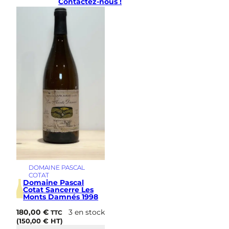
Contactez-nous !
e
s
M
o
n
t
s
D
a
m
n
é
s
1
9
9
7
DOMAINE PASCAL
COTAT
Domaine Pascal
Cotat Sancerre Les
Monts Damnés 1998
180,00
€
3 en stock
TTC
(
150,00
€
HT)