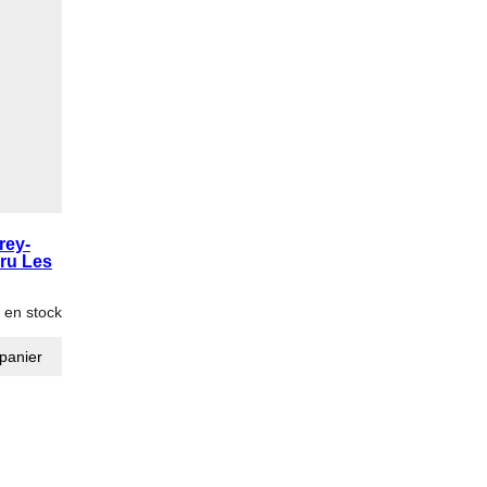
rey-
ru Les
 en stock
 panier