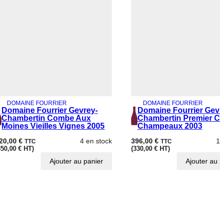
u
g
e
o
t
s
2
0
0
9
DOMAINE FOURRIER
DOMAINE FOURRIER
Domaine Fourrier Gevrey-
Domaine Fourrier Gev
Chambertin Combe Aux
Chambertin Premier C
Moines Vieilles Vignes 2005
Champeaux 2003
20,00
€
4 en stock
396,00
€
1
TTC
TTC
350,00
€
HT)
(
330,00
€
HT)
Ajouter au panier
Ajouter au