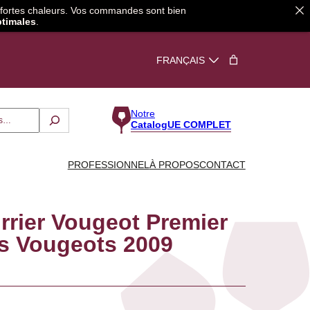
e fortes chaleurs. Vos commandes sont bien
ptimales
.
Notre
CatalogUE COMPLET
PROFESSIONNEL
À PROPOS
CONTACT
rier Vougeot Premier
ts Vougeots 2009