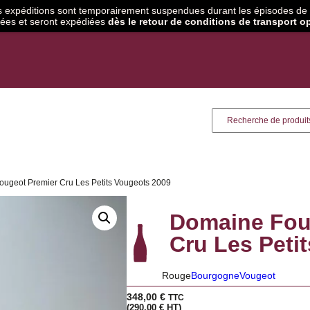
, les expéditions sont temporairement suspendues durant les épisodes d
rées et seront expédiées
dès le retour de conditions de transport o
Recherche
ougeot Premier Cru Les Petits Vougeots 2009
Domaine Four
Cru Les Peti
Rouge
Bourgogne
Vougeot
348,00
€
TTC
(
290,00
€
HT)