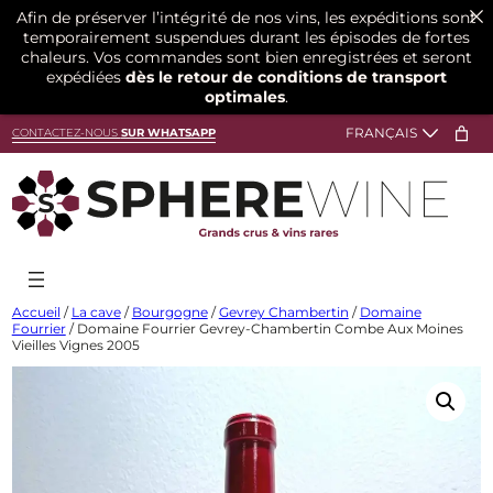
Afin de préserver l’intégrité de nos vins, les expéditions sont
temporairement suspendues durant les épisodes de fortes
chaleurs. Vos commandes sont bien enregistrées et seront
expédiées
dès le retour de conditions de transport
optimales
.
Aller
CONTACTEZ-NOUS
SUR WHATSAPP
au
contenu
Accueil
/
La cave
/
Bourgogne
/
Gevrey Chambertin
/
Domaine
Fourrier
/ Domaine Fourrier Gevrey-Chambertin Combe Aux Moines
Vieilles Vignes 2005