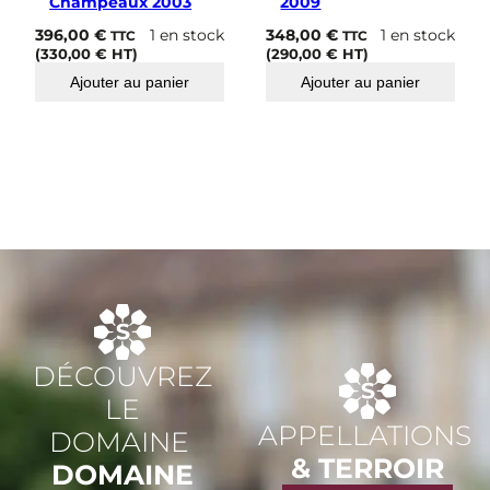
i
Champeaux 2003
2009
l
396,00
€
1 en stock
348,00
€
1 en stock
TTC
TTC
l
(
330,00
€
HT)
(
290,00
€
HT)
e
s
Ajouter au panier
Ajouter au panier
V
i
g
n
e
s
2
0
0
5
DÉCOUVREZ
LE
APPELLATIONS
DOMAINE
& TERROIR
DOMAINE