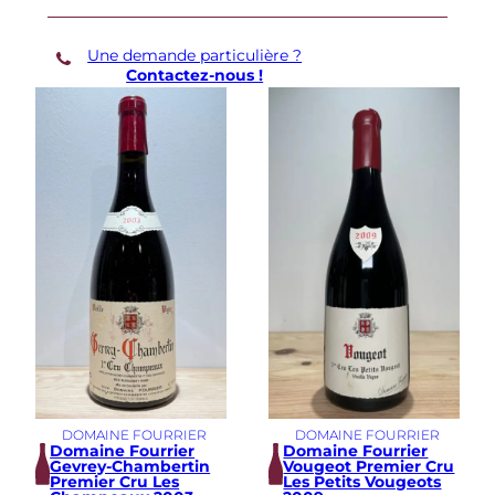
m
b
Une demande particulière ?
e
Contactez-nous !
r
t
i
n
C
o
m
b
e
A
u
x
M
o
i
n
e
s
DOMAINE FOURRIER
DOMAINE FOURRIER
V
Domaine Fourrier
Domaine Fourrier
i
Gevrey-Chambertin
Vougeot Premier Cru
e
Premier Cru Les
Les Petits Vougeots