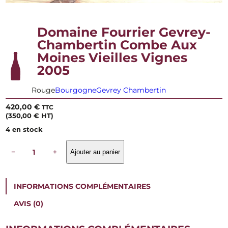
Domaine Fourrier Gevrey-
Chambertin Combe Aux
Moines Vieilles Vignes
2005
Rouge
Bourgogne
Gevrey Chambertin
420,00
€
TTC
(
350,00
€
HT)
4 en stock
q
−
+
Ajouter au panier
u
a
n
t
INFORMATIONS COMPLÉMENTAIRES
i
t
AVIS (0)
é
d
e