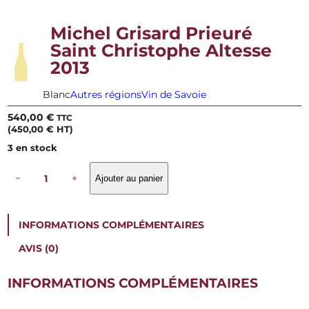
Michel Grisard Prieuré
Saint Christophe Altesse
2013
Blanc
Autres régions
Vin de Savoie
540,00
€
TTC
(
450,00
€
HT)
3 en stock
q
−
+
Ajouter au panier
u
a
n
t
INFORMATIONS COMPLÉMENTAIRES
i
t
AVIS (0)
é
d
e
INFORMATIONS COMPLÉMENTAIRES
M
i