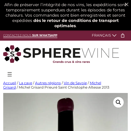
Afin de préserver l’intégrité de nos vins, les expéditions sont
temporairement suspendues durant les épisodes de fortes
chaleurs. Vos commandes sont bien enregistrées et seront
expédiées
dès le retour de conditions de transport
optimales
.
Aller
CONTACTEZ-NOUS
SUR WHATSAPP
au
contenu
Accueil
/
La cave
/
Autres régions
/
Vin de Savoie
/
Michel
Grisard
/ Michel Grisard Prieuré Saint Christophe Altesse 2013