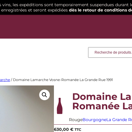
os vins, les expéditions sont temporairement suspendues durant l
enregistrées et seront expédiées
dès le retour de conditions d
Recherche
arche
/ Domaine Lamarche Vosne-Romanée La Grande Rue 1991
Domaine La
Romanée La
Rouge
Bourgogne
La Grande R
630,00
€
TTC