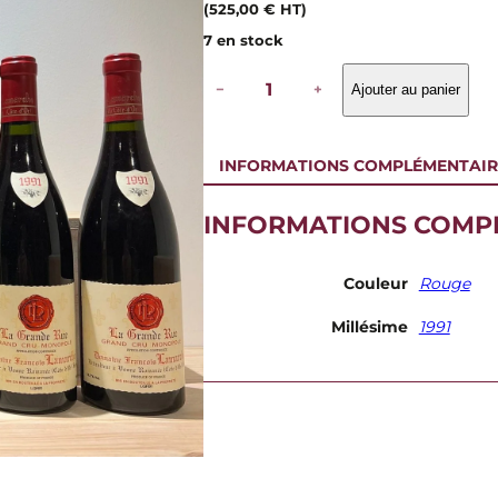
(
525,00
€
HT)
7 en stock
q
−
+
Ajouter au panier
u
a
n
t
INFORMATIONS COMPLÉMENTAIR
i
t
é
INFORMATIONS COMP
d
e
D
Couleur
Rouge
o
m
Millésime
1991
a
i
n
e
L
a
m
a
r