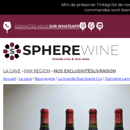
Afin de préserver l’intégrité de n
commandes sont bien 
Aller
au
Instagram
WhatsApp
LinkedIn
CONTACTEZ-NOUS
SUR WHATSAPP
contenu
LA CAVE
PAR RÉGION
NOS EXCLUSIVITÉS
LIVRAISON
Accueil
/
La cave
/
Bourgogne
/
La Grande Rue Grand Cru
/
Domaine Lam