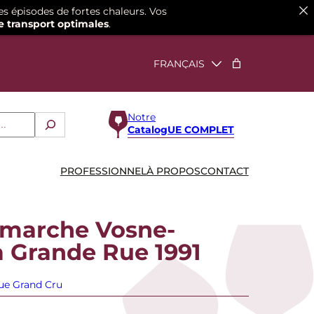
es épisodes de fortes chaleurs. Vos
e transport optimales
.
Notre
CatalogUE COMPLET
PROFESSIONNEL
À PROPOS
CONTACT
marche Vosne-
 Grande Rue 1991
ue Grand Cru