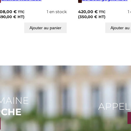
u
e
08,00
€
1 en stock
420,00
€
1
TTC
TTC
1
590,00
€
HT)
(
350,00
€
HT)
9
9
Ajouter au panier
Ajouter au
1
MAINE
APPEL
RCHE