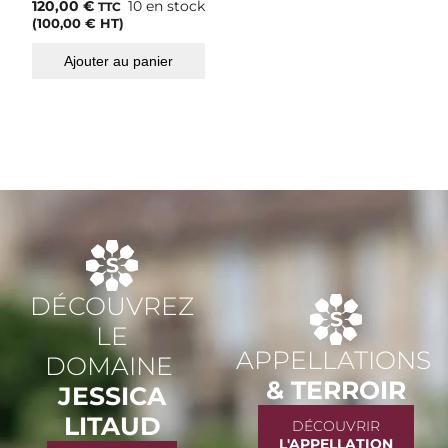
120,00
€
10 en stock
TTC
(
100,00
€
HT)
Ajouter au panier
DÉCOUVREZ
LE
APPELLATIONS
DOMAINE
& TERROIR
JESSICA
LITAUD
DÉCOUVRIR
L'APPELLATION