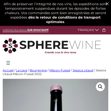
Afin de préserver l’intégrité de nos vins, les expéditions sont
temporairement suspendues durant les épisodes de fortes
chaleurs. Vos commandes sont bien enregistrées et seront
expédiées
dès le retour de conditions de transport
optimales
.
Aller
CONTACTEZ-NOUS
SUR WHATSAPP
au
contenu
Accueil
/
La cave
/
Bourgogne
/
Mâcon-Fuissé
/
Jessica Litaud
/ Jessica
Litaud Mâcon-Fuissé 2022