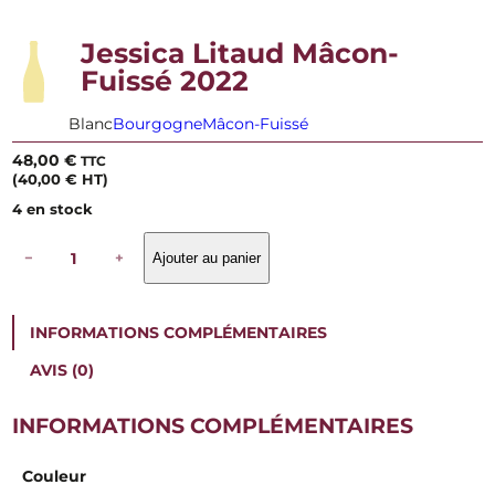
Jessica Litaud Mâcon-
Fuissé 2022
Blanc
Bourgogne
Mâcon-Fuissé
48,00
€
TTC
(
40,00
€
HT)
4 en stock
q
−
+
Ajouter au panier
u
a
n
t
INFORMATIONS COMPLÉMENTAIRES
i
t
AVIS (0)
é
d
e
INFORMATIONS COMPLÉMENTAIRES
J
e
Couleur
s