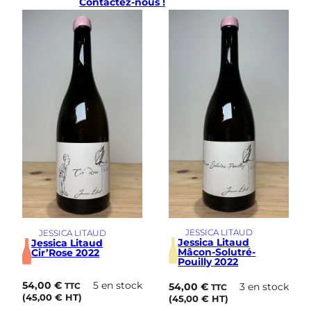
Contactez-nous !
2
JESSICA LITAUD
JESSICA LITAUD
Jessica Litaud
Jessica Litaud
Mâcon-Solutré-
Cir’Rose 2022
Pouilly 2022
54,00
€
5 en stock
54,00
€
3 en stock
TTC
TTC
(
45,00
€
HT)
(
45,00
€
HT)