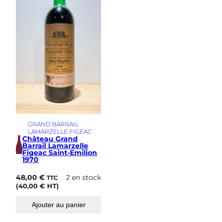
s
i
m
e
GRAND BARRAIL
LAMARZELLE FIGEAC
Château Grand
Barrail Lamarzelle
Figeac Saint-Emilion
1970
48,00
€
2 en stock
TTC
(
40,00
€
HT)
Ajouter au panier