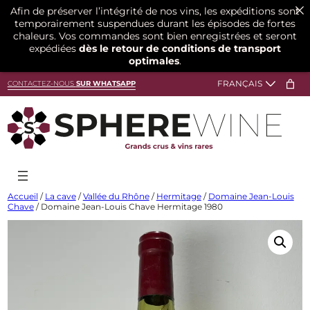
Afin de préserver l’intégrité de nos vins, les expéditions sont
temporairement suspendues durant les épisodes de fortes
chaleurs. Vos commandes sont bien enregistrées et seront
expédiées
dès le retour de conditions de transport
optimales
.
Aller
CONTACTEZ-NOUS
SUR WHATSAPP
au
contenu
Accueil
/
La cave
/
Vallée du Rhône
/
Hermitage
/
Domaine Jean-Louis
Chave
/ Domaine Jean-Louis Chave Hermitage 1980