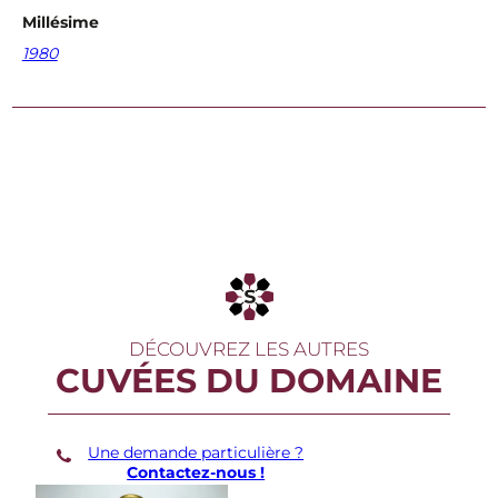
a
Millésime
i
n
1980
e
J
e
a
n
-
L
o
u
i
s
C
h
a
v
DÉCOUVREZ LES AUTRES
e
CUVÉES DU DOMAINE
H
e
r
m
Une demande particulière ?
i
Contactez-nous !
t