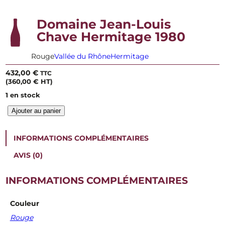
Domaine Jean-Louis
Chave Hermitage 1980
Rouge
Vallée du Rhône
Hermitage
432,00
€
TTC
(
360,00
€
HT)
1 en stock
q
Ajouter au panier
u
a
n
INFORMATIONS COMPLÉMENTAIRES
t
i
AVIS (0)
t
é
INFORMATIONS COMPLÉMENTAIRES
d
e
D
Couleur
o
Rouge
m