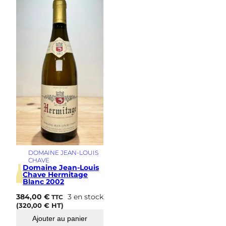
a
g
e
1
9
8
0
DOMAINE JEAN-LOUIS
CHAVE
Domaine Jean-Louis
Chave Hermitage
Blanc 2002
384,00
€
3 en stock
TTC
(
320,00
€
HT)
Ajouter au panier