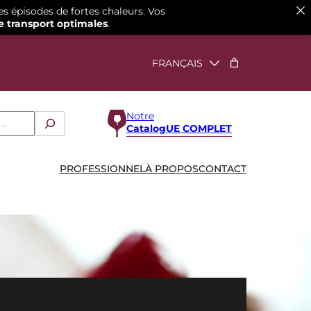
es épisodes de fortes chaleurs. Vos
e transport optimales
.
Notre
CatalogUE COMPLET
PROFESSIONNEL
À PROPOS
CONTACT