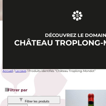
DÉCOUVREZ LE DOMAI
CHÂTEAU TROPLONG
Accueil
/
La cave
/ Produits identifiés “Château Troplong-Mondot”
Filtrer par
Filtrer les produits