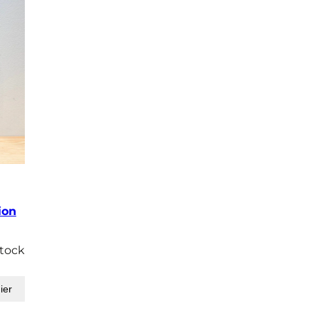
ion
stock
ier