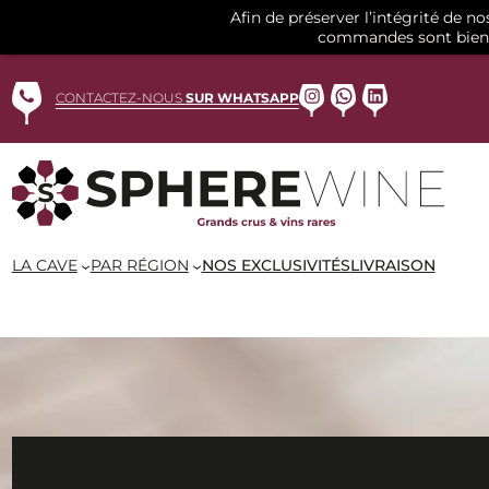
Afin de préserver l’intégrité de n
commandes sont bien 
Aller
au
Instagram
WhatsApp
LinkedIn
CONTACTEZ-NOUS
SUR WHATSAPP
contenu
LA CAVE
PAR RÉGION
NOS EXCLUSIVITÉS
LIVRAISON