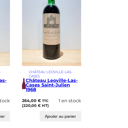
-
CHÂTEAU LEOVILLE-LAS-
CASES
as-
Château Leoville-Las-
Cases Saint-Julien
1968
stock
264,00
€
1 en stock
TTC
(
220,00
€
HT)
ier
Ajouter au panier