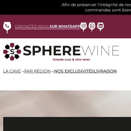
Afin de préserver l’intégrité de n
commandes sont bien 
Aller
au
Instagram
WhatsApp
LinkedIn
CONTACTEZ-NOUS
SUR WHATSAPP
contenu
LA CAVE
PAR RÉGION
NOS EXCLUSIVITÉS
LIVRAISON