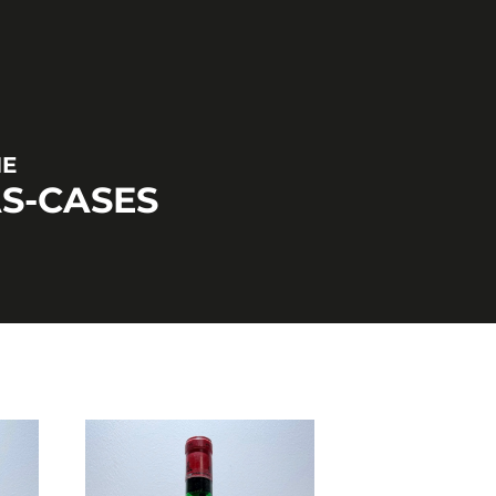
NE
AS-CASES