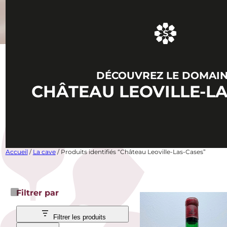
DÉCOUVREZ LE DOMAI
CHÂTEAU LEOVILLE-L
Accueil
/
La cave
/ Produits identifiés “Château Leoville-Las-Cases”
Filtrer par
Filtrer les produits