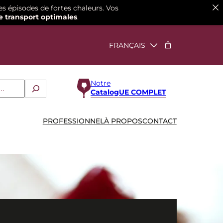
es épisodes de fortes chaleurs. Vos
e transport optimales
.
Notre
CatalogUE COMPLET
PROFESSIONNEL
À PROPOS
CONTACT