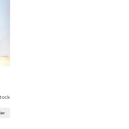
stock
ier