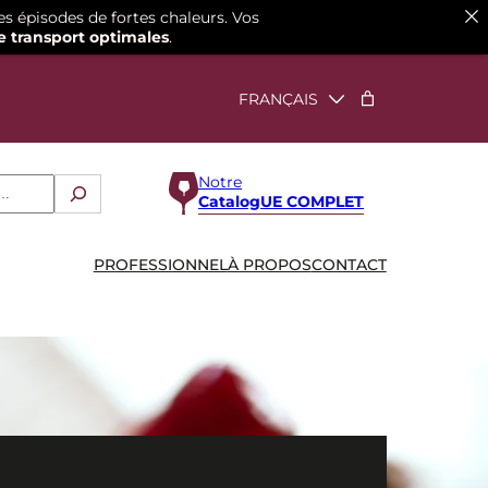
es épisodes de fortes chaleurs. Vos
e transport optimales
.
Notre
CatalogUE COMPLET
PROFESSIONNEL
À PROPOS
CONTACT