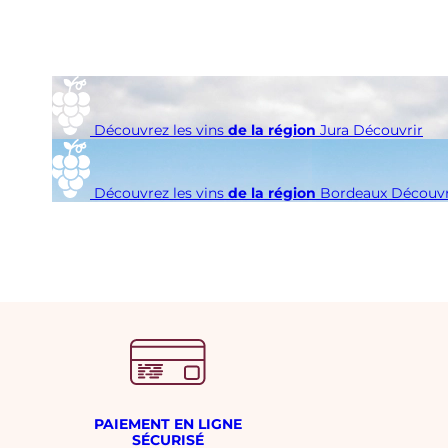
é
s
i
m
e
Découvrez les vins
de la région
Jura
Découvrir
Découvrez les vins
de la région
Bordeaux
Découvr
PAIEMENT EN LIGNE
SÉCURISÉ