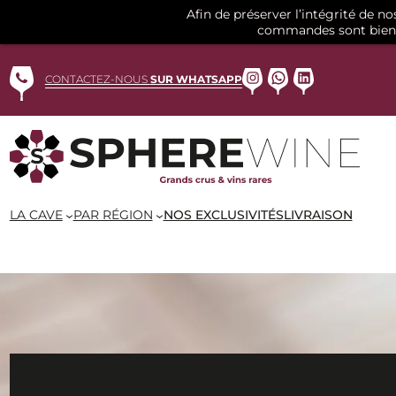
Afin de préserver l’intégrité de n
commandes sont bien 
Aller
au
Instagram
WhatsApp
LinkedIn
CONTACTEZ-NOUS
SUR WHATSAPP
contenu
LA CAVE
PAR RÉGION
NOS EXCLUSIVITÉS
LIVRAISON