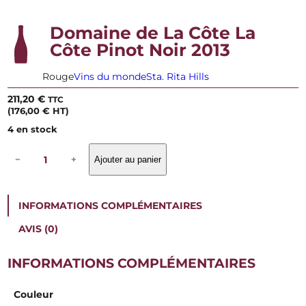
Domaine de La Côte La
Côte Pinot Noir 2013
Rouge
Vins du monde
Sta. Rita Hills
211,20
€
TTC
(
176,00
€
HT)
4 en stock
q
−
+
Ajouter au panier
u
a
n
t
INFORMATIONS COMPLÉMENTAIRES
i
t
AVIS (0)
é
d
e
INFORMATIONS COMPLÉMENTAIRES
D
o
Couleur
m