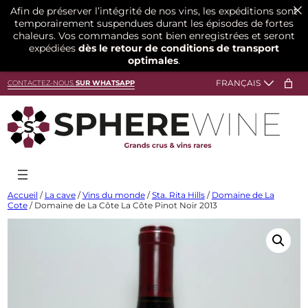
Afin de préserver l’intégrité de nos vins, les expéditions sont
temporairement suspendues durant les épisodes de fortes
chaleurs. Vos commandes sont bien enregistrées et seront
expédiées
dès le retour de conditions de transport
optimales
.
Aller
CONTACTEZ-NOUS
SUR WHATSAPP
au
contenu
Accueil
/
La cave
/
Vins du monde
/
Sta. Rita Hills
/
Domaine de La
Cote
/ Domaine de La Côte La Côte Pinot Noir 2013