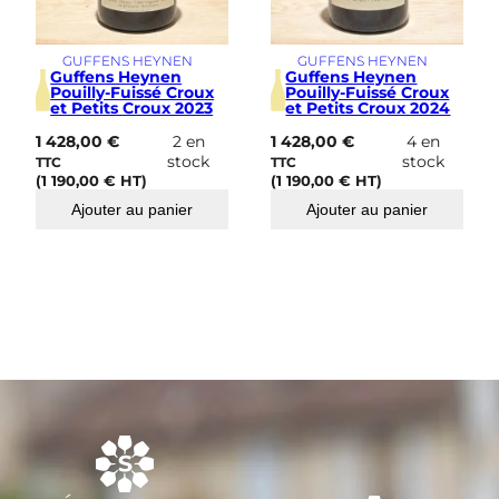
GUFFENS HEYNEN
GUFFENS HEYNEN
Guffens Heynen
Guffens Heynen
Pouilly-Fuissé Croux
Pouilly-Fuissé Croux
et Petits Croux 2023
et Petits Croux 2024
1 428,00
€
2 en
1 428,00
€
4 en
stock
stock
TTC
TTC
(
1 190,00
€
HT)
(
1 190,00
€
HT)
Ajouter au panier
Ajouter au panier