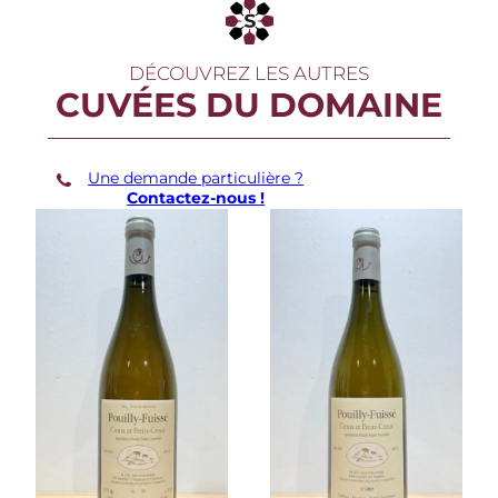
l
l
y
-
DÉCOUVREZ LES AUTRES
F
CUVÉES DU DOMAINE
u
i
s
s
Une demande particulière ?
é
Contactez-nous !
T
r
i
d
e
s
2
5
a
n
s
2
0
0
5