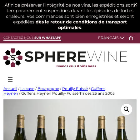
Afin de préserver l’intégrité de nos vins, les expéditions sont
temporairement suspendues durant les épisodes de fortes
chaleurs. Vos commandes sont bien enregistrées et seront
expédiées
dès le retour de conditions de transport
optimales
.
Aller
CONTACTEZ-NOUS
SUR WHATSAPP
au
contenu
Accueil
/
La cave
/
Bourgogne
/
Pouilly Fuissé
/
Guffens
Heynen
/ Guffens Heynen Pouilly-Fuissé Tri des 25 ans 2005