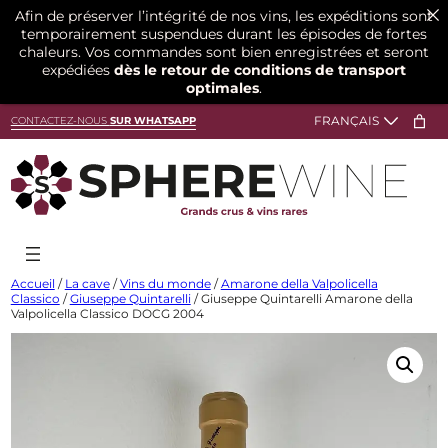
Afin de préserver l’intégrité de nos vins, les expéditions sont
temporairement suspendues durant les épisodes de fortes
chaleurs. Vos commandes sont bien enregistrées et seront
expédiées
dès le retour de conditions de transport
optimales
.
Aller
CONTACTEZ-NOUS
SUR WHATSAPP
au
contenu
Accueil
/
La cave
/
Vins du monde
/
Amarone della Valpolicella
Classico
/
Giuseppe Quintarelli
/ Giuseppe Quintarelli Amarone della
Valpolicella Classico DOCG 2004