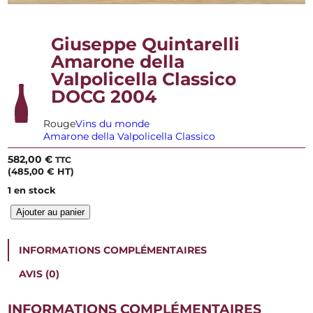
Giuseppe Quintarelli
Amarone della
Valpolicella Classico
DOCG 2004
Rouge
Vins du monde
Amarone della Valpolicella Classico
582,00
€
TTC
(
485,00
€
HT)
1 en stock
q
Ajouter au panier
u
a
n
INFORMATIONS COMPLÉMENTAIRES
t
i
AVIS (0)
t
é
INFORMATIONS COMPLÉMENTAIRES
d