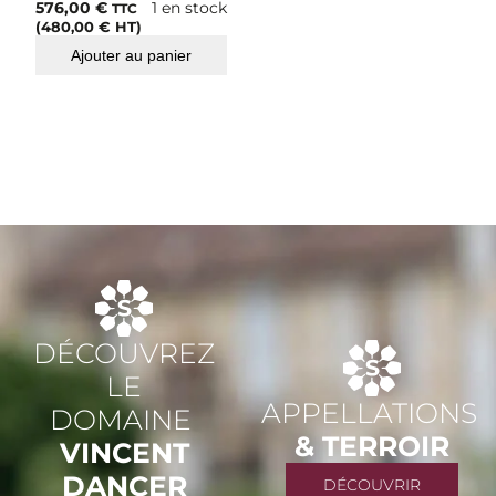
576,00
€
1 en stock
TTC
(
480,00
€
HT)
Ajouter au panier
DÉCOUVREZ
LE
APPELLATIONS
DOMAINE
& TERROIR
VINCENT
DANCER
DÉCOUVRIR