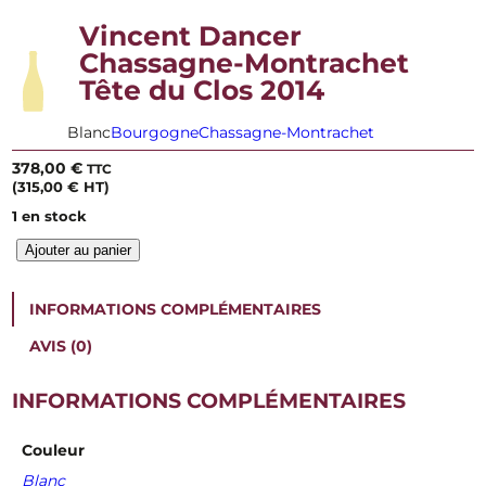
Vincent Dancer
Chassagne-Montrachet
Tête du Clos 2014
Blanc
Bourgogne
Chassagne-Montrachet
378,00
€
TTC
(
315,00
€
HT)
1 en stock
q
Ajouter au panier
u
a
n
INFORMATIONS COMPLÉMENTAIRES
t
i
AVIS (0)
t
é
INFORMATIONS COMPLÉMENTAIRES
d
e
V
Couleur
i
Blanc
n