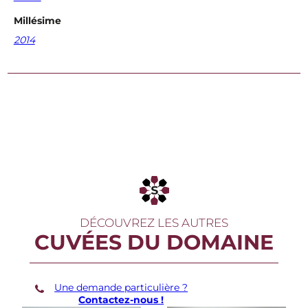
c
Millésime
e
n
2014
t
D
a
n
c
e
r
C
h
a
s
s
a
g
n
DÉCOUVREZ LES AUTRES
e
CUVÉES DU DOMAINE
-
M
o
n
Une demande particulière ?
t
Contactez-nous !
r