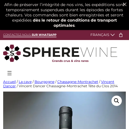
Afin de préserver l’intégrité de nos vins, les expéditions sont
temporairement suspendues durant les épisodes de fortes
chaleurs. Vos commandes sont bien enregistrées et seront
expédiées
dès le retour de conditions de transport
optimales
.
Aller
CONTACTEZ-NOUS
SUR WHATSAPP
au
contenu
Accueil
/
La cave
/
Bourgogne
/
Chassagne-Montrachet
/
Vincent
Dancer
/ Vincent Dancer Chassagne-Montrachet Tête du Clos 2014