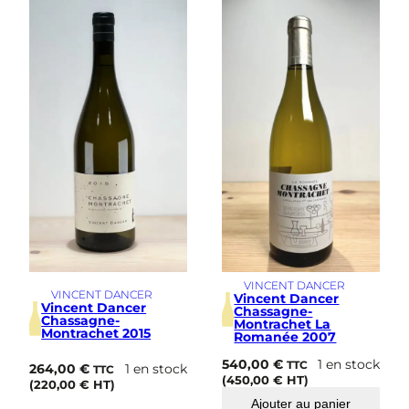
a
c
h
e
t
T
ê
t
e
d
u
C
l
o
s
2
0
VINCENT DANCER
1
VINCENT DANCER
Vincent Dancer
Vincent Dancer
4
Chassagne-
Chassagne-
Montrachet La
Montrachet 2015
Romanée 2007
540,00
€
1 en stock
TTC
264,00
€
1 en stock
TTC
(
450,00
€
HT)
(
220,00
€
HT)
Ajouter au panier