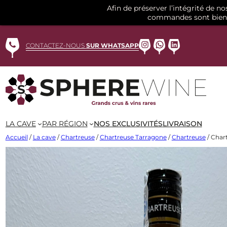
Afin de préserver l’intégrité de n
commandes sont bien 
Aller
au
Instagram
WhatsApp
LinkedIn
CONTACTEZ-NOUS
SUR WHATSAPP
contenu
LA CAVE
PAR RÉGION
NOS EXCLUSIVITÉS
LIVRAISON
Accueil
/
La cave
/
Chartreuse
/
Chartreuse Tarragone
/
Chartreuse
/ Char