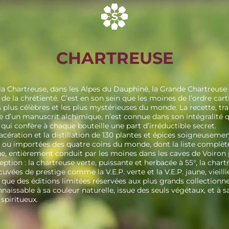
CHARTREUSE
a Chartreuse, dans les Alpes du Dauphiné, la Grande Chartreuse 
s de la chrétienté. C’est en son sein que les moines de l’ordre car
les plus célèbres et les plus mystérieuses du monde. La recette, t
 d’un manuscrit alchimique, n’est connue dans son intégralité 
 qui confère à chaque bouteille une part d’irréductible secret.
acération et la distillation de 130 plantes et épices soigneusemen
 ou importées des quatre coins du monde, dont la liste complèt
que, entièrement conduit par les moines dans les caves de Voiron
ion : la chartreuse verte, puissante et herbacée à 55°, la chart
cuvées de prestige comme la V.E.P. verte et la V.E.P. jaune, vieill
 que des éditions limitées réservées aux plus grands collectionn
issable à sa couleur naturelle, issue des seuls végétaux, et à 
spiritueux.