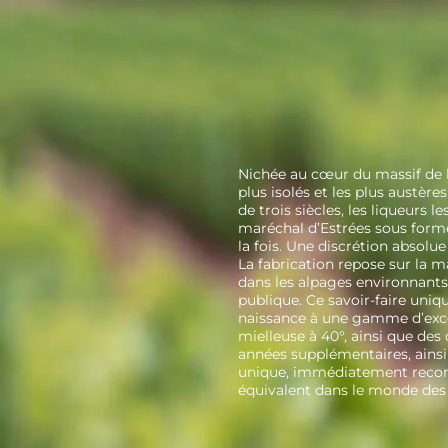
Nichée au cœur du massif de l
plus isolés et les plus austère
de trois siècles, les liqueurs 
maréchal d’Estrées sous forme
la fois. Une discrétion absolue
La fabrication repose sur la m
dans les alpages environnants
publique. Ce savoir-faire uni
naissance à une gamme d’except
mielleuse à 40°, ainsi que des 
années supplémentaires, ainsi
unique, immédiatement reconna
équivalent dans le monde des 