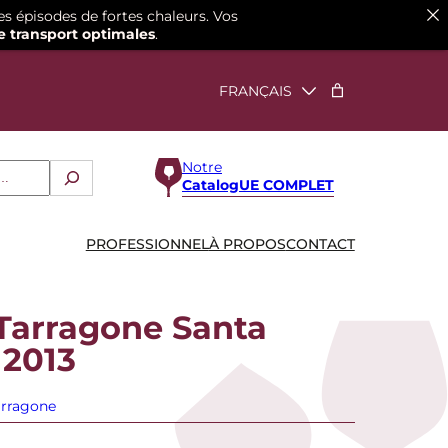
es épisodes de fortes chaleurs. Vos
e transport optimales
.
Notre
CatalogUE COMPLET
PROFESSIONNEL
À PROPOS
CONTACT
Tarragone Santa
 2013
arragone