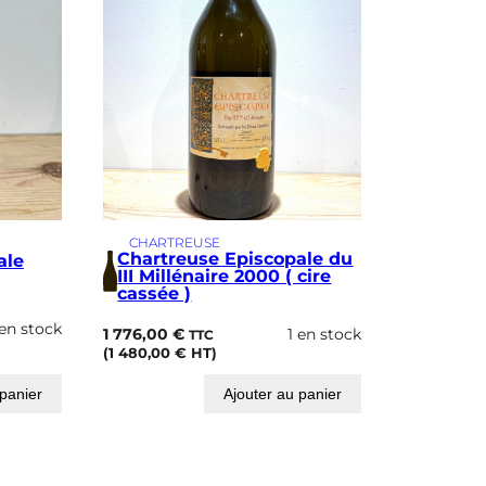
CHARTREUSE
Chartreuse Episcopale du
ale
III Millénaire 2000 ( cire
cassée )
 en stock
1 776,00
€
1 en stock
TTC
(
1 480,00
€
HT)
 panier
Ajouter au panier