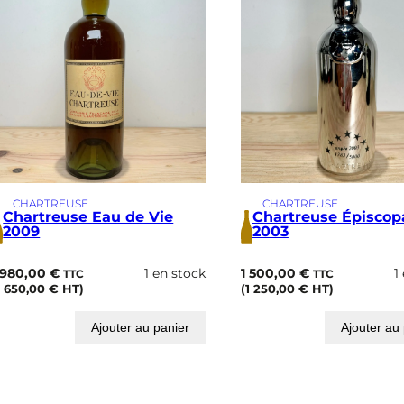
3
CHARTREUSE
CHARTREUSE
Chartreuse Eau de Vie
Chartreuse Épiscop
2009
2003
 980,00
€
1 en stock
1 500,00
€
1
TTC
TTC
1 650,00
€
HT)
(
1 250,00
€
HT)
Ajouter au panier
Ajouter au