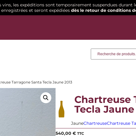
os vins, les expéditions sont temporairement suspendues durant l
enregistrées et seront expédiées
dès le retour de conditions d
Recherche
treuse Tarragone Santa Tecla Jaune 2013
Chartreuse 
Tecla Jaune
Jaune
Chartreuse
Chartreuse T
540,00
€
TTC