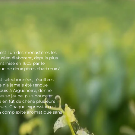
est l’un des monastères les
tusien élaborent, depuis plus
ransmise en 1605 par le
que de deux pères chartreux à
t sélectionnées, récoltées
e n’a jamais été rendue
 puis à Aiguenoire, donne
reuse jaune, plus douce et
ie en fût de chêne plusieurs
eurs. Chaque expression est
sa complexité aromatique sans