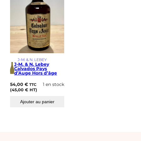
J-M. & N. LEBEY
J-M. & N. Lebey
Calvados Pays
d’Auge Hors d’âge
54,00
€
1 en stock
TTC
(
45,00
€
HT)
Ajouter au panier