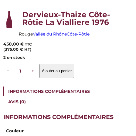
Dervieux-Thaize Côte-
Rôtie La Vialliere 1976
Rouge
Vallée du Rhône
Côte-Rôtie
450,00
€
TTC
(
375,00
€
HT)
2 en stock
q
−
+
Ajouter au panier
u
a
n
t
INFORMATIONS COMPLÉMENTAIRES
i
t
AVIS (0)
é
d
e
INFORMATIONS COMPLÉMENTAIRES
D
e
Couleur
r