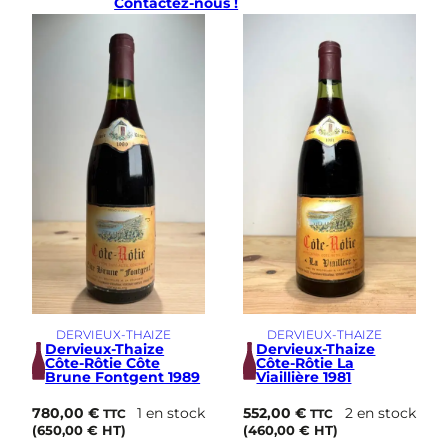
Contactez-nous !
i
a
l
l
i
e
r
e
1
9
7
6
DERVIEUX-THAIZE
DERVIEUX-THAIZE
Dervieux-Thaize
Dervieux-Thaize
Côte-Rôtie Côte
Côte-Rôtie La
Brune Fontgent 1989
Viaillière 1981
780,00
€
1 en stock
552,00
€
2 en stock
TTC
TTC
(
650,00
€
HT)
(
460,00
€
HT)