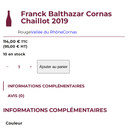
Franck Balthazar Cornas
Chaillot 2019
Rouge
Vallée du Rhône
Cornas
114,00
€
TTC
(
95,00
€
HT)
10 en stock
q
−
+
Ajouter au panier
u
a
n
t
INFORMATIONS COMPLÉMENTAIRES
i
t
AVIS (0)
é
d
e
INFORMATIONS COMPLÉMENTAIRES
F
r
Couleur
a