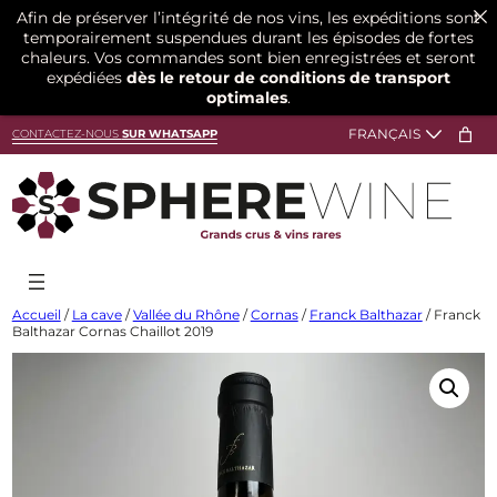
Afin de préserver l’intégrité de nos vins, les expéditions sont
temporairement suspendues durant les épisodes de fortes
chaleurs. Vos commandes sont bien enregistrées et seront
expédiées
dès le retour de conditions de transport
optimales
.
Aller
CONTACTEZ-NOUS
SUR WHATSAPP
au
contenu
Accueil
/
La cave
/
Vallée du Rhône
/
Cornas
/
Franck Balthazar
/ Franck
Balthazar Cornas Chaillot 2019