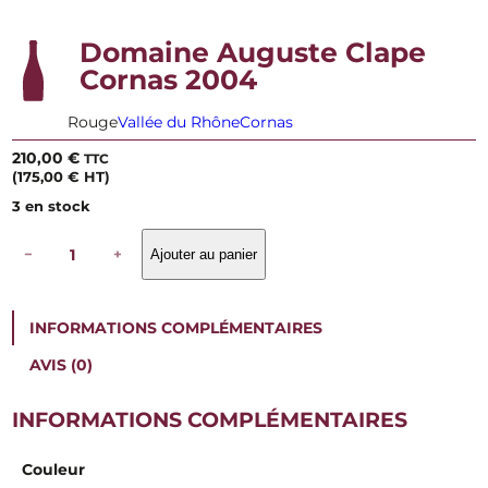
Domaine Auguste Clape
Cornas 2004
Rouge
Vallée du Rhône
Cornas
210,00
€
TTC
(
175,00
€
HT)
3 en stock
q
−
+
Ajouter au panier
u
a
n
t
INFORMATIONS COMPLÉMENTAIRES
i
t
AVIS (0)
é
d
e
INFORMATIONS COMPLÉMENTAIRES
D
o
Couleur
m