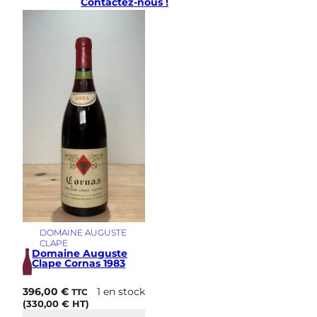
Contactez-nous !
4
DOMAINE AUGUSTE
CLAPE
Domaine Auguste
Clape Cornas 1983
396,00
€
1 en stock
TTC
(
330,00
€
HT)