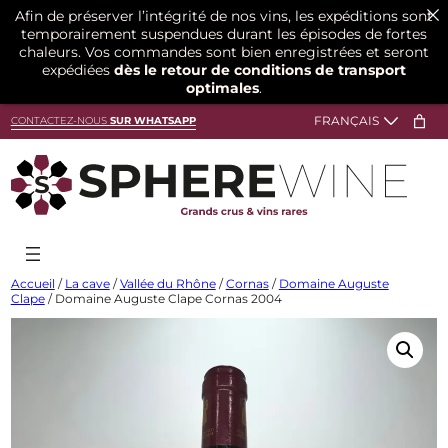
Afin de préserver l’intégrité de nos vins, les expéditions sont
temporairement suspendues durant les épisodes de fortes
chaleurs. Vos commandes sont bien enregistrées et seront
expédiées
dès le retour de conditions de transport
optimales
.
Aller
CONTACTEZ-NOUS
SUR WHATSAPP
au
contenu
Accueil
/
La cave
/
Vallée du Rhône
/
Cornas
/
Domaine Auguste
Clape
/ Domaine Auguste Clape Cornas 2004