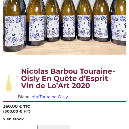
Nicolas Barbou Touraine-
Oisly En Quête d’Esprit
Vin de Lo’Art 2020
Blanc
Loire
Touraine-Oisly
360,00
€
TTC
(
300,00
€
HT)
7 en stock
q