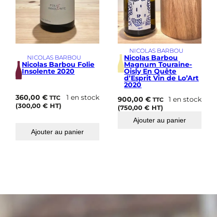
t
V
i
n
d
NICOLAS BARBOU
e
Nicolas Barbou
NICOLAS BARBOU
L
Nicolas Barbou Folie
Magnum Touraine-
o
Insolente 2020
Oisly En Quête
'
d’Esprit Vin de Lo’Art
2020
A
r
360,00
€
1 en stock
TTC
900,00
€
1 en stock
TTC
t
(
300,00
€
HT)
(
750,00
€
HT)
2
Ajouter au panier
0
2
Ajouter au panier
0