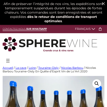
Afin de préserver l’intégrité de nos vins, les expéditions sont
temporairement suspendues durant les épisodes de fortes
chaleurs. Vos commandes sont bien enregistrées et seront
expédiées
dès le retour de conditions de transport
optimales
.
Aller
CONTACTEZ-NOUS
SUR WHATSAPP
au
contenu
Accueil
/
La cave
/
Loire
/
Touraine-Oisly
/
Nicolas Barbou
/ Nicolas
Barbou Touraine-Oisly En Quête d’Esprit Vin de Lo’Art 2020