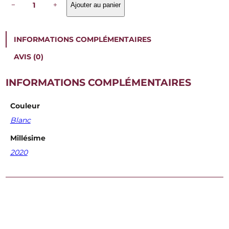
−
+
Ajouter au panier
u
a
n
t
INFORMATIONS COMPLÉMENTAIRES
i
t
AVIS (0)
é
d
e
INFORMATIONS COMPLÉMENTAIRES
N
i
Couleur
c
o
Blanc
l
a
Millésime
s
2020
B
a
r
b
o
u
T
o
u