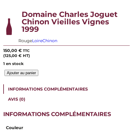
Domaine Charles Joguet
Chinon Vieilles Vignes
1999
Rouge
Loire
Chinon
150,00
€
TTC
(
125,00
€
HT)
1 en stock
q
Ajouter au panier
u
a
n
INFORMATIONS COMPLÉMENTAIRES
t
i
AVIS (0)
t
é
INFORMATIONS COMPLÉMENTAIRES
d
e
D
Couleur
o