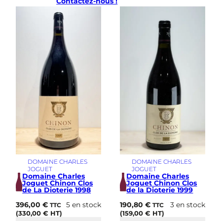
Contactez-nous !
i
e
i
l
l
e
s
V
i
g
n
e
s
1
9
9
9
DOMAINE CHARLES
DOMAINE CHARLES
JOGUET
JOGUET
Domaine Charles
Domaine Charles
Joguet Chinon Clos
Joguet Chinon Clos
de La Dioterie 1998
de la Dioterie 1999
396,00
€
5 en stock
190,80
€
3 en stock
TTC
TTC
(
330,00
€
HT)
(
159,00
€
HT)