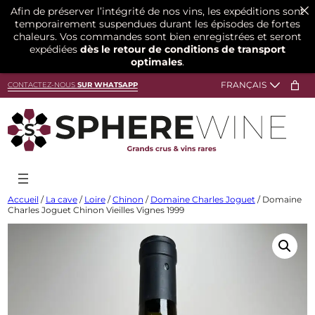
Afin de préserver l’intégrité de nos vins, les expéditions sont
temporairement suspendues durant les épisodes de fortes
chaleurs. Vos commandes sont bien enregistrées et seront
expédiées
dès le retour de conditions de transport
optimales
.
Aller
CONTACTEZ-NOUS
SUR WHATSAPP
au
contenu
Accueil
/
La cave
/
Loire
/
Chinon
/
Domaine Charles Joguet
/ Domaine
Charles Joguet Chinon Vieilles Vignes 1999