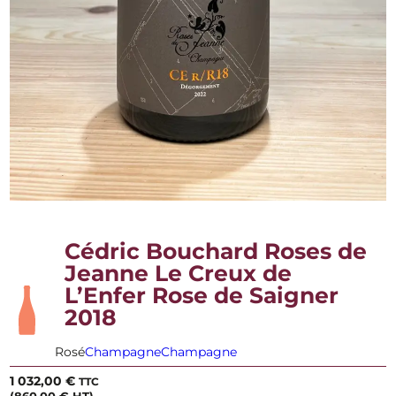
Cédric Bouchard Roses de
Jeanne Le Creux de
L’Enfer Rose de Saigner
2018
Rosé
Champagne
Champagne
1 032,00
€
TTC
(
860,00
€
HT)