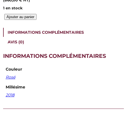
1 en stock
q
Ajouter au panier
u
a
n
INFORMATIONS COMPLÉMENTAIRES
t
i
AVIS (0)
t
é
INFORMATIONS COMPLÉMENTAIRES
d
e
C
Couleur
é
Rosé
d
r
Millésime
i
c
2018
B
o
u
c
h
a