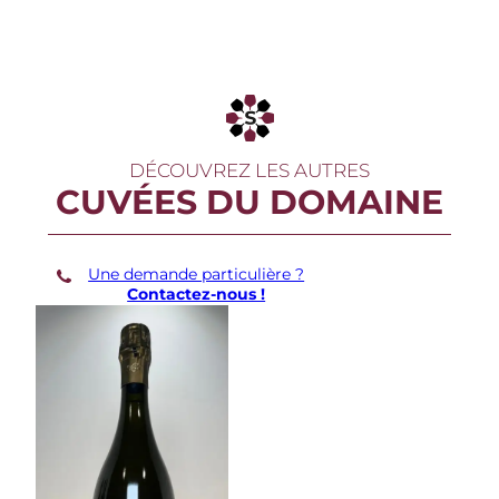
r
d
R
o
s
e
s
d
e
DÉCOUVREZ LES AUTRES
J
CUVÉES DU DOMAINE
e
a
n
n
Une demande particulière ?
e
Contactez-nous !
L
e
C
r
e
u
x
d
e
L