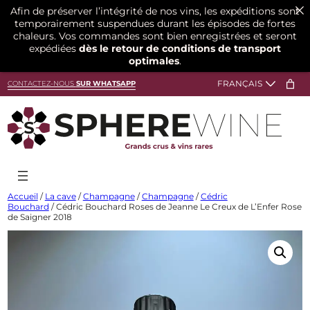
Afin de préserver l’intégrité de nos vins, les expéditions sont
temporairement suspendues durant les épisodes de fortes
chaleurs. Vos commandes sont bien enregistrées et seront
expédiées
dès le retour de conditions de transport
optimales
.
Aller
CONTACTEZ-NOUS
SUR WHATSAPP
au
contenu
Accueil
/
La cave
/
Champagne
/
Champagne
/
Cédric
Bouchard
/ Cédric Bouchard Roses de Jeanne Le Creux de L’Enfer Rose
de Saigner 2018