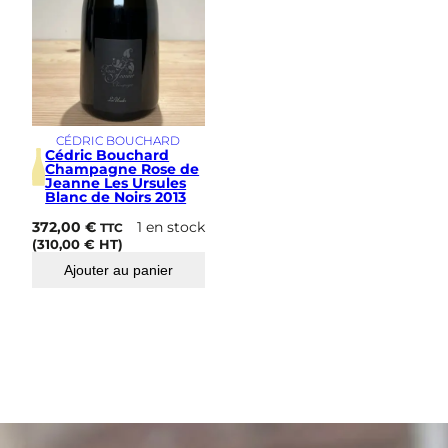
’
E
n
f
e
r
R
o
CÉDRIC BOUCHARD
s
Cédric Bouchard
e
Champagne Rose de
Jeanne Les Ursules
d
Blanc de Noirs 2013
e
S
372,00
€
1 en stock
TTC
a
(
310,00
€
HT)
i
Ajouter au panier
g
n
e
r
2
0
1
8