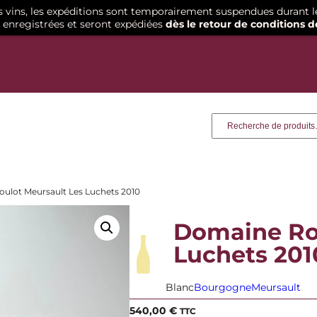
os vins, les expéditions sont temporairement suspendues durant l
enregistrées et seront expédiées
dès le retour de conditions d
Recherche
ulot Meursault Les Luchets 2010
Domaine Ro
Luchets 201
Blanc
Bourgogne
Meursault
540,00
€
TTC