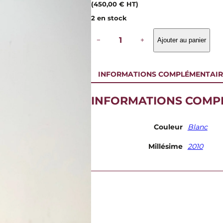
(
450,00
€
HT)
2 en stock
q
−
+
Ajouter au panier
u
a
n
t
INFORMATIONS COMPLÉMENTAIR
i
t
é
INFORMATIONS COMP
d
e
D
Couleur
Blanc
o
m
Millésime
2010
a
i
n
e
R
o
u
l
o