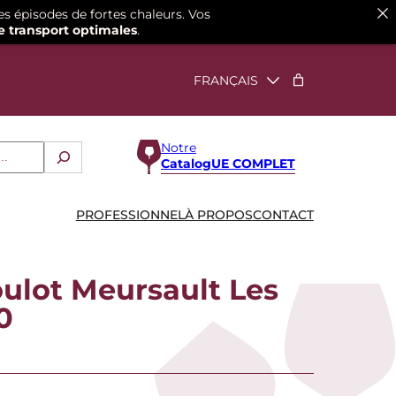
es épisodes de fortes chaleurs. Vos
e transport optimales
.
Notre
CatalogUE COMPLET
PROFESSIONNEL
À PROPOS
CONTACT
ulot Meursault Les
0