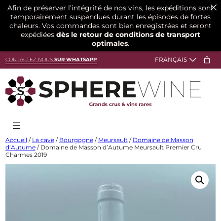
Afin de préserver l’intégrité de nos vins, les expéditions sont
temporairement suspendues durant les épisodes de fortes
chaleurs. Vos commandes sont bien enregistrées et seront
expédiées
dès le retour de conditions de transport
optimales
.
Aller
CONTACTEZ-NOUS
SUR WHATSAPP
au
contenu
Accueil
/
La cave
/
Bourgogne
/
Meursault
/
Domaine de Masson
d’Autume
/ Domaine de Masson d’Autume Meursault Premier Cru
Charmes 2019