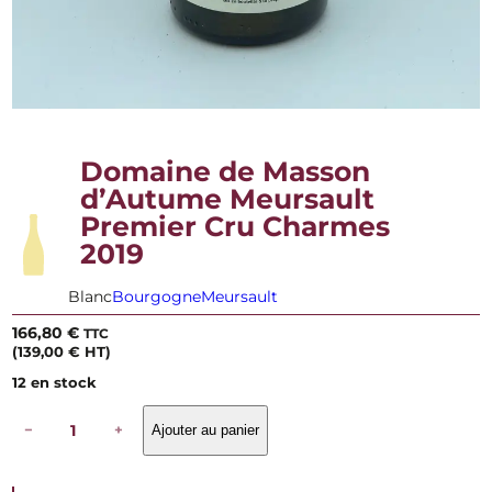
Domaine de Masson
d’Autume Meursault
Premier Cru Charmes
2019
Blanc
Bourgogne
Meursault
166,80
€
TTC
(
139,00
€
HT)
12 en stock
q
−
+
Ajouter au panier
u
a
n