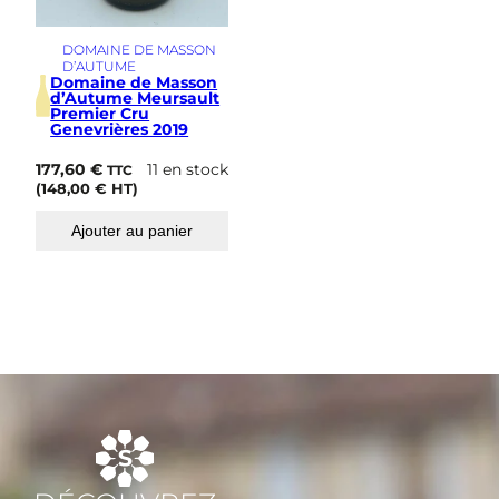
a
r
m
DOMAINE DE MASSON
e
D’AUTUME
Domaine de Masson
s
d’Autume Meursault
2
Premier Cru
0
Genevrières 2019
1
9
177,60
€
11 en stock
TTC
(
148,00
€
HT)
Ajouter au panier