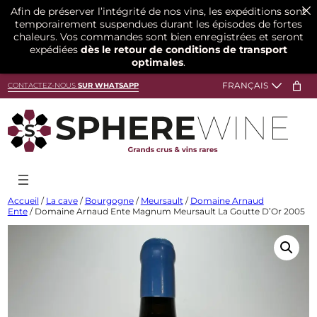
Afin de préserver l’intégrité de nos vins, les expéditions sont
temporairement suspendues durant les épisodes de fortes
chaleurs. Vos commandes sont bien enregistrées et seront
expédiées
dès le retour de conditions de transport
optimales
.
Aller
CONTACTEZ-NOUS
SUR WHATSAPP
au
contenu
Accueil
/
La cave
/
Bourgogne
/
Meursault
/
Domaine Arnaud
Ente
/ Domaine Arnaud Ente Magnum Meursault La Goutte D’Or 2005