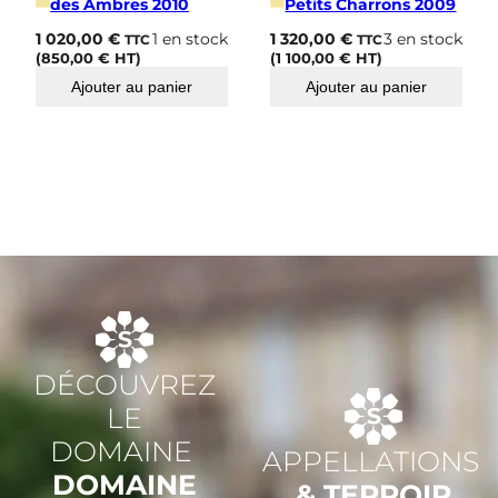
des Ambres 2010
Petits Charrons 2009
1 020,00
€
1 en stock
1 320,00
€
3 en stock
TTC
TTC
(
850,00
€
HT)
(
1 100,00
€
HT)
Ajouter au panier
Ajouter au panier
DÉCOUVREZ
LE
DOMAINE
APPELLATIONS
DOMAINE
& TERROIR