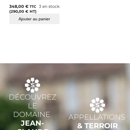
0
348,00
€
3 en stock
TTC
2
(
290,00
€
HT)
2
Ajouter au panier
DÉCOUVREZ
LE
DOMAINE
APPELLATIONS
JEAN-
& TERROIR