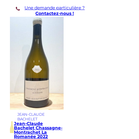
n
Une demande particulière ?
e
Contactez-nous !
-
M
o
n
t
r
a
c
h
e
t
E
n
C
a
i
l
l
JEAN-CLAUDE
e
BACHELET
r
Jean-Claude
e
Bachelet Chassagne-
t
Montrachet La
Romanée 2022
2