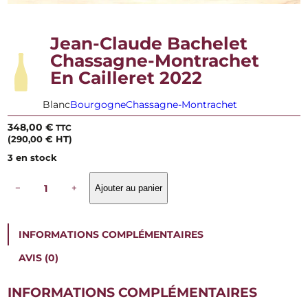
Jean-Claude Bachelet
Chassagne-Montrachet
En Cailleret 2022
Blanc
Bourgogne
Chassagne-Montrachet
348,00
€
TTC
(
290,00
€
HT)
3 en stock
q
−
+
Ajouter au panier
u
a
n
t
INFORMATIONS COMPLÉMENTAIRES
i
t
AVIS (0)
é
d
e
INFORMATIONS COMPLÉMENTAIRES
J