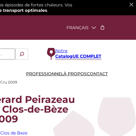
es épisodes de fortes chaleurs. Vos
e transport optimales
.
Notre
CatalogUE COMPLET
PROFESSIONNEL
À PROPOS
CONTACT
 Cru 2009
rard Peirazeau
 Clos-de-Bèze
2009
Clos de Beze