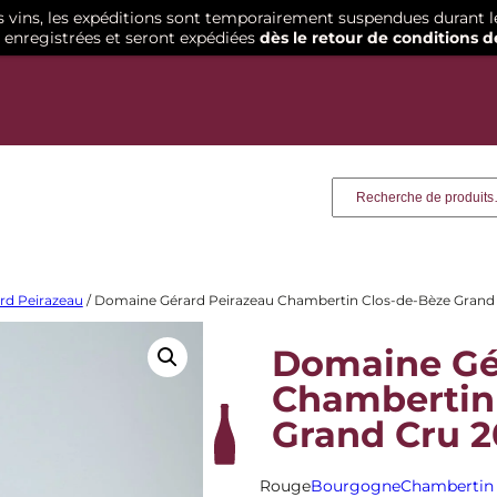
os vins, les expéditions sont temporairement suspendues durant l
enregistrées et seront expédiées
dès le retour de conditions d
Recherche
rd Peirazeau
/ Domaine Gérard Peirazeau Chambertin Clos-de-Bèze Grand
Domaine Gé
Chambertin
Grand Cru 
Rouge
Bourgogne
Chambertin 