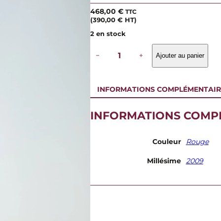
468,00
€
TTC
(
390,00
€
HT)
2 en stock
q
−
+
Ajouter au panier
u
a
n
t
INFORMATIONS COMPLÉMENTAIR
i
t
é
INFORMATIONS COMP
d
e
D
Couleur
Rouge
o
m
Millésime
2009
a
i
n
e
G
é
r