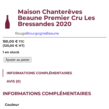
Maison Chanterêves
Beaune Premier Cru Les
Bressandes 2020
Rouge
Bourgogne
Beaune
150,00
€
TTC
(
125,00
€
HT)
1 en stock
q
Ajouter au panier
u
a
n
INFORMATIONS COMPLÉMENTAIRES
t
i
AVIS (0)
t
é
INFORMATIONS COMPLÉMENTAIRES
d
e
M
Couleur
a