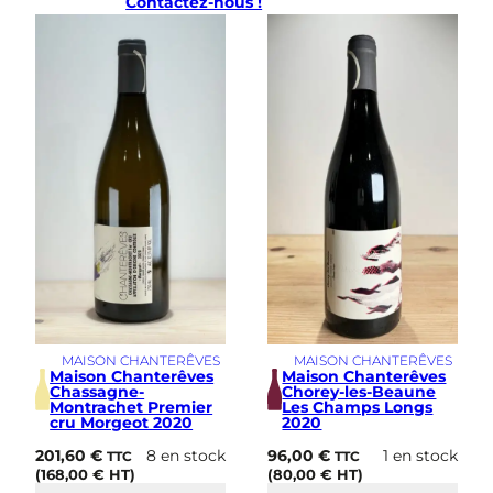
Contactez-nous !
i
e
r
C
r
u
L
e
s
B
r
e
s
s
a
n
d
e
MAISON CHANTERÊVES
MAISON CHANTERÊVES
s
Maison Chanterêves
Maison Chanterêves
2
Chassagne-
Chorey-les-Beaune
Montrachet Premier
Les Champs Longs
0
cru Morgeot 2020
2020
2
0
201,60
€
8 en stock
96,00
€
1 en stock
TTC
TTC
(
168,00
€
HT)
(
80,00
€
HT)