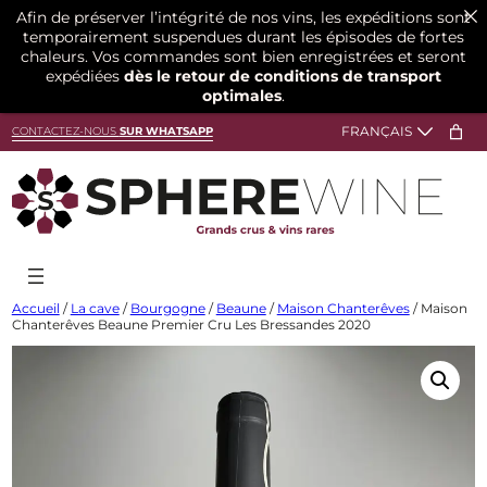
Afin de préserver l’intégrité de nos vins, les expéditions sont
temporairement suspendues durant les épisodes de fortes
chaleurs. Vos commandes sont bien enregistrées et seront
expédiées
dès le retour de conditions de transport
optimales
.
Aller
CONTACTEZ-NOUS
SUR WHATSAPP
au
contenu
Accueil
/
La cave
/
Bourgogne
/
Beaune
/
Maison Chanterêves
/ Maison
Chanterêves Beaune Premier Cru Les Bressandes 2020