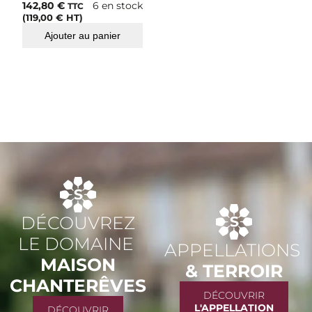
142,80
€
6 en stock
TTC
(
119,00
€
HT)
Ajouter au panier
DÉCOUVREZ
LE DOMAINE
APPELLATIONS
MAISON
& TERROIR
CHANTERÊVES
DÉCOUVRIR
L'APPELLATION
DÉCOUVRIR