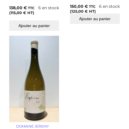
2
150,00
€
6 en stock
TTC
138,00
€
6 en stock
TTC
3
(
125,00
€
HT)
(
115,00
€
HT)
Ajouter au panier
Ajouter au panier
DOMAINE JEREMY