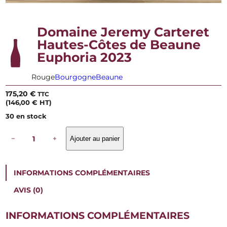
Domaine Jeremy Carteret
Hautes-Côtes de Beaune
Euphoria 2023
Rouge
Bourgogne
Beaune
175,20
€
TTC
(
146,00
€
HT)
30 en stock
q
−
+
Ajouter au panier
u
a
n
t
INFORMATIONS COMPLÉMENTAIRES
i
t
AVIS (0)
é
d
e
INFORMATIONS COMPLÉMENTAIRES
D