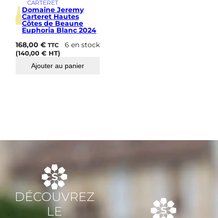
CARTERET
Domaine Jeremy
Carteret Hautes
Côtes de Beaune
Euphoria Blanc 2024
168,00
€
6 en stock
TTC
(
140,00
€
HT)
Ajouter au panier
DÉCOUVREZ
LE