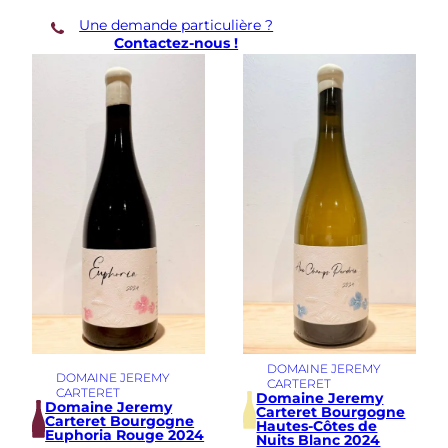
s
Une demande particulière ?
-
Contactez-nous !
C
ô
t
e
s
d
e
B
e
a
u
n
e
E
u
p
h
o
DOMAINE JEREMY
r
DOMAINE JEREMY
CARTERET
i
CARTERET
Domaine Jeremy
a
Domaine Jeremy
Carteret Bourgogne
Carteret Bourgogne
2
Hautes-Côtes de
Euphoria Rouge 2024
Nuits Blanc 2024
0