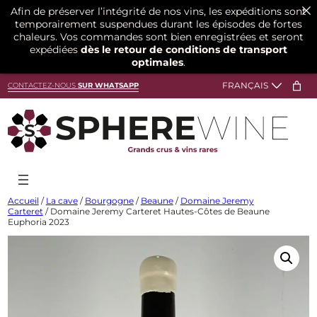
Afin de préserver l’intégrité de nos vins, les expéditions sont
temporairement suspendues durant les épisodes de fortes
chaleurs. Vos commandes sont bien enregistrées et seront
expédiées
dès le retour de conditions de transport
optimales
.
Aller
CONTACTEZ-NOUS
SUR WHATSAPP
au
contenu
Accueil
/
La cave
/
Bourgogne
/
Beaune
/
Domaine Jeremy
Carteret
/ Domaine Jeremy Carteret Hautes-Côtes de Beaune
Euphoria 2023