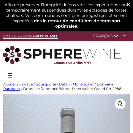
Afin de préserver l’intégrité de nos vins, les expéditions sont
temporairement suspendues durant les épisodes de fortes
chaleurs. Vos commandes sont bien enregistrées et seront
expédiées
dès le retour de conditions de transport
optimales
.
Aller
CONTACTEZ-NOUS
SUR WHATSAPP
au
contenu
Accueil
/
La cave
/
Bourgogne
/
Batard-Montrachet
/
Domaine
Ramonet
/ Domaine Ramonet Bâtard-Montrachet Grand Cru 1988