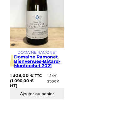
DOMAINE RAMONET
Domaine Ramonet
Bienvenues-Bâtard-
Montrachet 2021
1 308,00
€
2 en
TTC
(
1 090,00
€
stock
HT)
Ajouter au panier