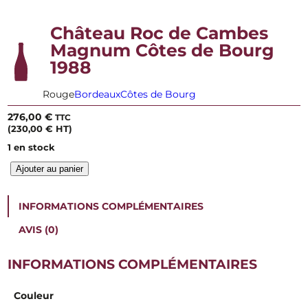
Château Roc de Cambes
Magnum Côtes de Bourg
1988
Rouge
Bordeaux
Côtes de Bourg
276,00
€
TTC
(
230,00
€
HT)
1 en stock
q
Ajouter au panier
u
a
n
INFORMATIONS COMPLÉMENTAIRES
t
i
AVIS (0)
t
é
INFORMATIONS COMPLÉMENTAIRES
d
e
C
Couleur
h