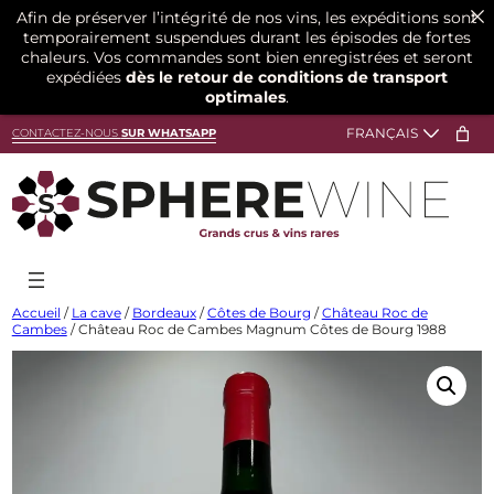
Afin de préserver l’intégrité de nos vins, les expéditions sont
temporairement suspendues durant les épisodes de fortes
chaleurs. Vos commandes sont bien enregistrées et seront
expédiées
dès le retour de conditions de transport
optimales
.
Aller
CONTACTEZ-NOUS
SUR WHATSAPP
au
contenu
Accueil
/
La cave
/
Bordeaux
/
Côtes de Bourg
/
Château Roc de
Cambes
/ Château Roc de Cambes Magnum Côtes de Bourg 1988