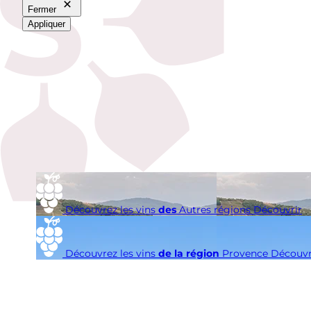
Fermer
Appliquer
Découvrez les vins
des
Autres régions
Découvrir
Découvrez les vins
de la région
Provence
Découvr