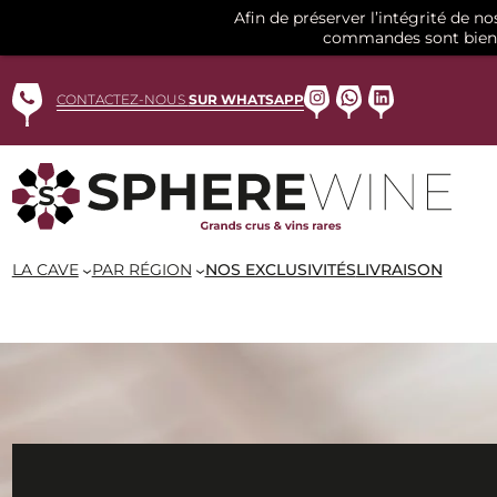
Afin de préserver l’intégrité de n
commandes sont bien 
Aller
au
Instagram
WhatsApp
LinkedIn
CONTACTEZ-NOUS
SUR WHATSAPP
contenu
LA CAVE
PAR RÉGION
NOS EXCLUSIVITÉS
LIVRAISON