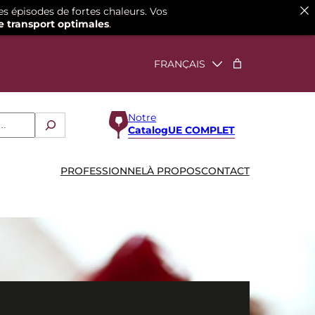
es épisodes de fortes chaleurs. Vos
e transport optimales
.
Notre
CatalogUE COMPLET
PROFESSIONNEL
À PROPOS
CONTACT