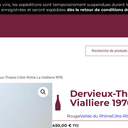
os vins, les expéditions sont temporairement suspendues durant l
enregistrées et seront expédiées
dès le retour de conditions d
Recherche
ux-Thaize Côte-Rôtie La Vialliere 1976
Dervieux-Th
Vialliere 197
Rouge
Vallée du Rhône
Côte-Rô
450,00
€
TTC