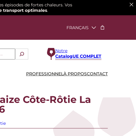
es épisodes de fortes chaleurs. Vos
e transport optimales
.
Notre
CatalogUE COMPLET
PROFESSIONNEL
À PROPOS
CONTACT
aize Côte-Rôtie La
6
tie