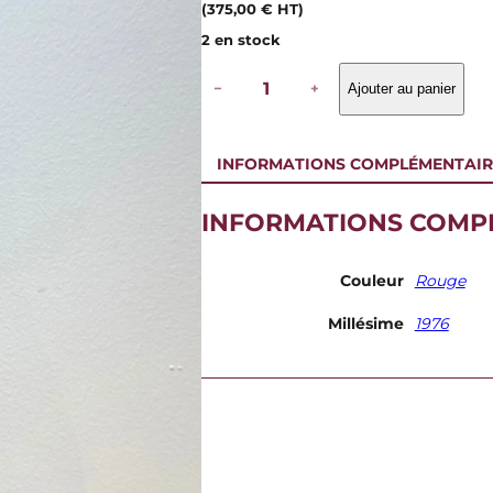
(
375,00
€
HT)
2 en stock
q
−
+
Ajouter au panier
u
a
n
t
INFORMATIONS COMPLÉMENTAIR
i
t
é
INFORMATIONS COMP
d
e
D
Couleur
Rouge
e
r
Millésime
1976
v
i
e
u
x
-
T
h
a