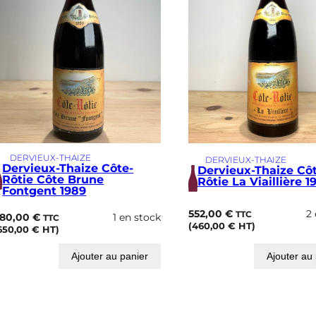
9
7
6
DERVIEUX-THAIZE
DERVIEUX-THAIZE
Dervieux-Thaize Côte-
Dervieux-Thaize Cô
Rôtie Côte Brune
Rôtie La Viaillière 1
Fontgent 1989
552,00
€
2 
TTC
80,00
€
1 en stock
TTC
(
460,00
€
HT)
650,00
€
HT)
Ajouter au panier
Ajouter au