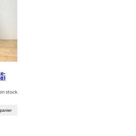
te-
981
en stock
 panier