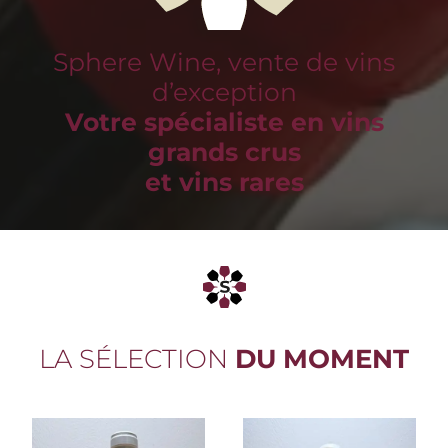
Sphere Wine, vente de vins
d’exception
Votre spécialiste en vins
grands crus
et vins rares
LA SÉLECTION
DU MOMENT