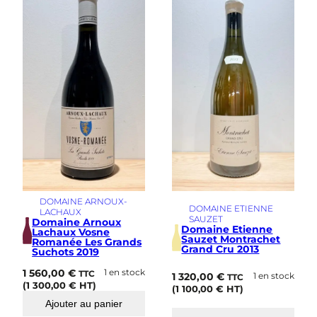
DOMAINE ARNOUX-
DOMAINE ETIENNE
LACHAUX
SAUZET
Domaine Arnoux
Domaine Etienne
Lachaux Vosne
Sauzet Montrachet
Romanée Les Grands
Grand Cru 2013
Suchots 2019
1 560,00
€
1 en stock
TTC
1 320,00
€
1 en stock
TTC
(
1 300,00
€
HT)
(
1 100,00
€
HT)
Ajouter au panier