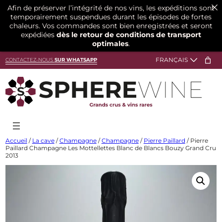
Afin de préserver l’intégrité de nos vins, les expéditions sont
temporairement suspendues durant les épisodes de fortes
chaleurs. Vos commandes sont bien enregistrées et seront
expédiées
dès le retour de conditions de transport
optimales
.
Aller
CONTACTEZ-NOUS
SUR WHATSAPP
au
contenu
Accueil
/
La cave
/
Champagne
/
Champagne
/
Pierre Paillard
/ Pierre
Paillard Champagne Les Mottellettes Blanc de Blancs Bouzy Grand Cru
2013