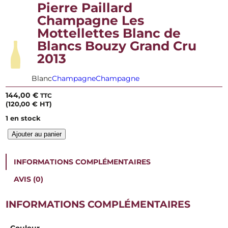
Pierre Paillard
Champagne Les
Mottellettes Blanc de
Blancs Bouzy Grand Cru
2013
Blanc
Champagne
Champagne
144,00
€
TTC
(
120,00
€
HT)
1 en stock
q
Ajouter au panier
u
a
n
INFORMATIONS COMPLÉMENTAIRES
t
i
AVIS (0)
t
é
INFORMATIONS COMPLÉMENTAIRES
d
e
P
Couleur