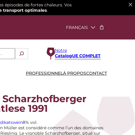
es épisodes de fortes chaleurs. Vos
e transport optimales
.
Notre
CatalogUE COMPLET
PROFESSIONNEL
À PROPOS
CONTACT
 Scharzhofberger
tlese 1991
dikatswein
8% vol.
gon Müller est considéré comme l’un des domaines
Riesling. Le vignoble Scharzhofberger, situé sur