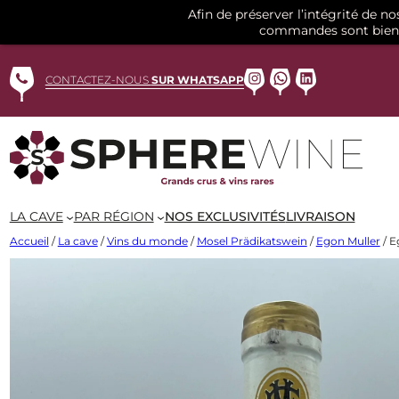
Afin de préserver l’intégrité de n
commandes sont bien 
Aller
au
Instagram
WhatsApp
LinkedIn
CONTACTEZ-NOUS
SUR WHATSAPP
contenu
LA CAVE
PAR RÉGION
NOS EXCLUSIVITÉS
LIVRAISON
Accueil
/
La cave
/
Vins du monde
/
Mosel Prädikatswein
/
Egon Muller
/ E