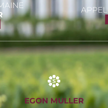
MAINE
APPEL
R
EGON MULLER