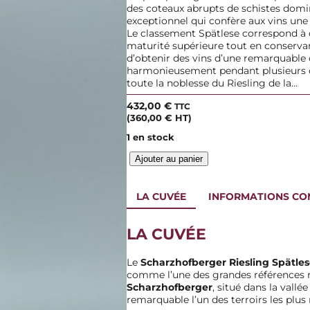
des coteaux abrupts de schistes domina
exceptionnel qui confère aux vins une
Le classement Spätlese correspond à d
maturité supérieure tout en conservan
d’obtenir des vins d’une remarquable c
harmonieusement pendant plusieurs dé
toute la noblesse du Riesling de la…
432,00
€
TTC
(
360,00
€
HT)
1 en stock
q
Ajouter au panier
u
a
n
LA CUVÉE
INFORMATIONS CO
t
i
LA CUVÉE
t
é
d
Le
Scharzhofberger Riesling Spätles
e
comme l’une des grandes références m
E
Scharzhofberger
, situé dans la vallé
g
remarquable l’un des terroirs les plus
o