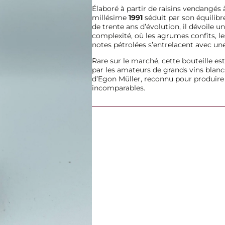
n
Élaboré à partir de raisins vendangés 
M
millésime
1991
séduit par son équilibre
u
de trente ans d’évolution, il dévoile 
l
complexité, où les agrumes confits, les
l
notes pétrolées s’entrelacent avec une
e
Rare sur le marché, cette bouteille es
r
par les amateurs de grands vins blancs 
S
d’Egon Müller, reconnu pour produire 
c
incomparables.
h
a
r
z
h
o
f
b
e
r
g
e
r
R
i
e