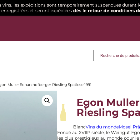
os vins, les expéditions sont temporairement suspendues durant l
enregistrées et seront expédiées
dès le retour de conditions d
Recherche
gon Muller Scharzhofberger Riesling Spatlese 1991
Egon Muller
Riesling Spa
Blanc
Vins du monde
Mosel Prä
Fondé au XVIIIᵉ siècle, le Weingut E
les plus prestigieux au monde pour le 