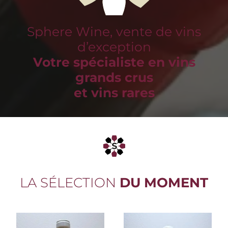
Sphere Wine, vente de vins
d’exception
Votre spécialiste en vins
grands crus
et vins rares
LA SÉLECTION
DU MOMENT