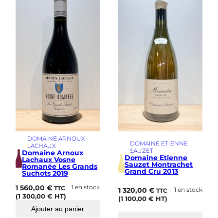
DOMAINE ARNOUX-
DOMAINE ETIENNE
LACHAUX
SAUZET
Domaine Arnoux
Domaine Etienne
Lachaux Vosne
Sauzet Montrachet
Romanée Les Grands
Grand Cru 2013
Suchots 2019
1 560,00
€
1 en stock
TTC
1 320,00
€
1 en stock
TTC
(
1 300,00
€
HT)
(
1 100,00
€
HT)
Ajouter au panier