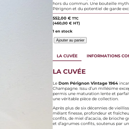
hors du commun. Une bouteille mythi
Pérignon et du potentiel de garde ex
552,00
€
TTC
(
460,00
€
HT)
1 en stock
q
Ajouter au panier
u
a
n
LA CUVÉE
INFORMATIONS CO
t
i
LA CUVÉE
t
é
d
Le
Dom Pérignon Vintage 1964
incar
e
Champagne. Issu d’un millésime exce
C
permis une maturation lente et parfa
h
une véritable pièce de collection.
a
m
Après plus de six décennies de vieilli
p
mêlant finesse, profondeur et fraîcheu
a
confits, de miel d’acacia, de brioche gr
g
et d’agrumes confits, soutenus par un
n