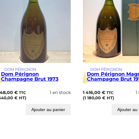
n
o
n
1
9
6
4
DOM PÉRIGNON
DOM PÉRIGNON
Dom Pérignon
Dom Pérignon Ma
Champagne Brut 1973
Champagne Brut 19
48,00
€
1 en stock
1 416,00
€
1
TTC
TTC
540,00
€
HT)
(
1 180,00
€
HT)
Ajouter au panier
Ajouter au