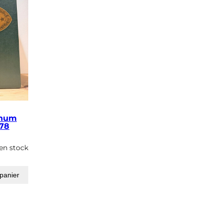
gnum
78
 en stock
 panier