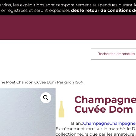
os vins, les expéditions sont temporairement suspendues durant l
enregistrées et seront expédiées
dès le retour de conditions d
Recherche
ne Moet Chandon Cuvée Dom Perignon 1964
Champagne
Cuvée Dom 
Blanc
Champagne
Champagne
Extrêmement rare sur le marché, le D
collectionneurs que par les amateurs 