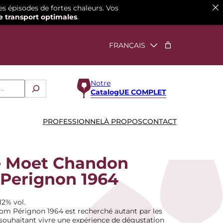
es épisodes de fortes chaleurs. Vos
e transport optimales
.
Notre
CatalogUE COMPLET
PROFESSIONNEL
À PROPOS
CONTACT
 Moet Chandon
Perignon 1964
12% vol.
om Pérignon 1964 est recherché autant par les
souhaitant vivre une expérience de dégustation