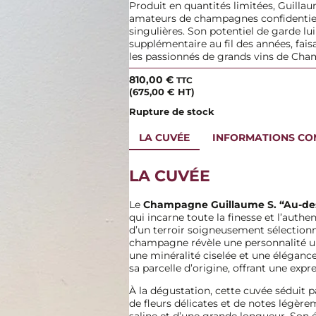
Produit en quantités limitées, Guilla
amateurs de champagnes confidentiels
singulières. Son potentiel de garde l
supplémentaire au fil des années, fais
les passionnés de grands vins de Ch
810,00
€
TTC
(
675,00
€
HT)
Rupture de stock
LA CUVÉE
INFORMATIONS CO
LA CUVÉE
Le
Champagne Guillaume S. “Au-de
qui incarne toute la finesse et l’auth
d’un terroir soigneusement sélectionn
champagne révèle une personnalité u
une minéralité ciselée et une élégance
sa parcelle d’origine, offrant une exp
À la dégustation, cette cuvée séduit p
de fleurs délicates et de notes légèr
saline et d’une grande longueur. Son é