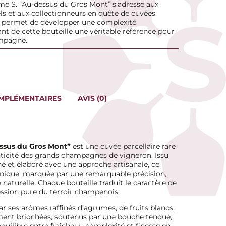
ume S. “Au-dessus du Gros Mont” s’adresse aux
 et aux collectionneurs en quête de cuvées
ui permet de développer une complexité
ant de cette bouteille une véritable référence pour
ampagne.
MPLÉMENTAIRES
AVIS (0)
ssus du Gros Mont”
est une cuvée parcellaire rare
enticité des grands champagnes de vigneron. Issu
é et élaboré avec une approche artisanale, ce
nique, marquée par une remarquable précision,
 naturelle. Chaque bouteille traduit le caractère de
ression pure du terroir champenois.
ar ses arômes raffinés d’agrumes, de fruits blancs,
ement briochées, soutenus par une bouche tendue,
quilibre entre fraîcheur, complexité et finesse en