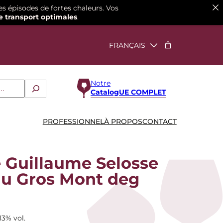
es épisodes de fortes chaleurs. Vos
e transport optimales
.
Notre
CatalogUE COMPLET
PROFESSIONNEL
À PROPOS
CONTACT
Guillaume Selosse
du Gros Mont deg
13% vol.