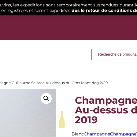
os vins, les expéditions sont temporairement suspendues durant l
enregistrées et seront expédiées
dès le retour de conditions d
Recherche
agne Guillaume Selosse Au-dessus du Gros Mont deg 2019
Champagne 
Au-dessus 
2019
Blanc
Champagne
Champagne