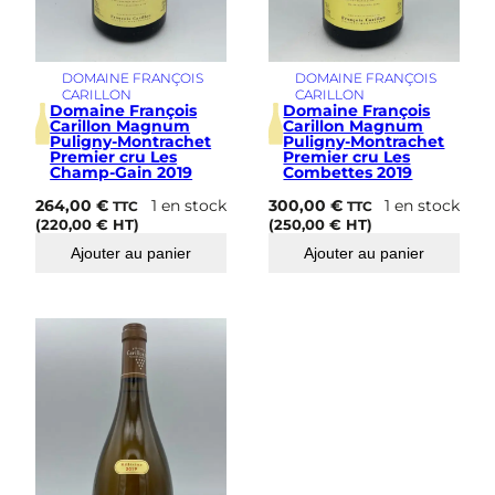
r
e
m
i
DOMAINE FRANÇOIS
DOMAINE FRANÇOIS
e
CARILLON
CARILLON
r
Domaine François
Domaine François
Carillon Magnum
Carillon Magnum
L
Puligny-Montrachet
Puligny-Montrachet
e
Premier cru Les
Premier cru Les
s
Champ-Gain 2019
Combettes 2019
M
264,00
€
1 en stock
300,00
€
1 en stock
u
TTC
TTC
(
220,00
€
HT)
(
250,00
€
HT)
r
g
Ajouter au panier
Ajouter au panier
e
r
s
d
e
s
D
e
n
t
s
d