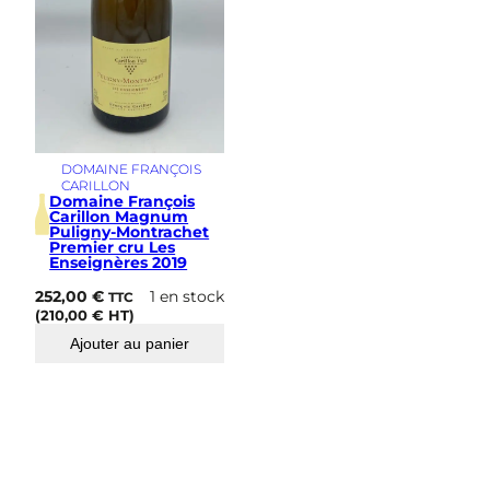
e
C
h
i
e
n
2
0
1
DOMAINE FRANÇOIS
CARILLON
9
Domaine François
Carillon Magnum
Puligny-Montrachet
Premier cru Les
Enseignères 2019
252,00
€
1 en stock
TTC
(
210,00
€
HT)
Ajouter au panier