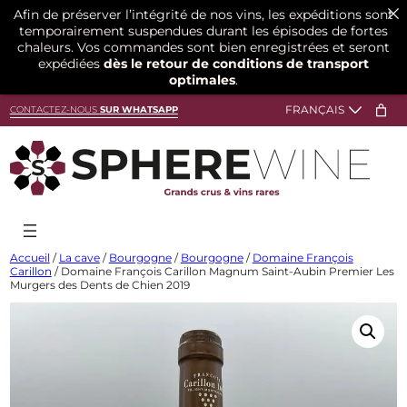
Afin de préserver l’intégrité de nos vins, les expéditions sont
temporairement suspendues durant les épisodes de fortes
chaleurs. Vos commandes sont bien enregistrées et seront
expédiées
dès le retour de conditions de transport
optimales
.
Aller
CONTACTEZ-NOUS
SUR WHATSAPP
au
contenu
Accueil
/
La cave
/
Bourgogne
/
Bourgogne
/
Domaine François
Carillon
/ Domaine François Carillon Magnum Saint-Aubin Premier Les
Murgers des Dents de Chien 2019