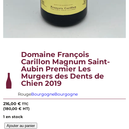
Domaine François
Carillon Magnum Saint-
Aubin Premier Les
Murgers des Dents de
Chien 2019
Rouge
Bourgogne
Bourgogne
216,00
€
TTC
(
180,00
€
HT)
1 en stock
q
Ajouter au panier