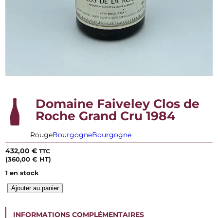
Domaine Faiveley Clos de
Roche Grand Cru 1984
Rouge
Bourgogne
Bourgogne
432,00
€
TTC
(
360,00
€
HT)
1 en stock
q
Ajouter au panier
u
a
n
INFORMATIONS COMPLÉMENTAIRES