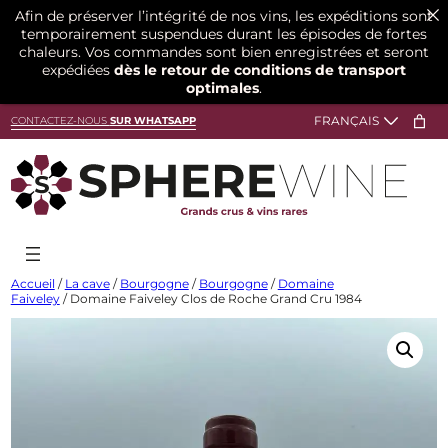
Afin de préserver l’intégrité de nos vins, les expéditions sont
temporairement suspendues durant les épisodes de fortes
chaleurs. Vos commandes sont bien enregistrées et seront
expédiées
dès le retour de conditions de transport
optimales
.
Aller
CONTACTEZ-NOUS
SUR WHATSAPP
au
contenu
Accueil
/
La cave
/
Bourgogne
/
Bourgogne
/
Domaine
Faiveley
/ Domaine Faiveley Clos de Roche Grand Cru 1984