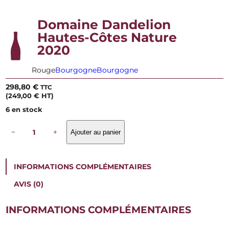
Domaine Dandelion
Hautes-Côtes Nature
2020
Rouge
Bourgogne
Bourgogne
298,80
€
TTC
(
249,00
€
HT)
6 en stock
q
−
+
Ajouter au panier
u
a
n
t
INFORMATIONS COMPLÉMENTAIRES
i
t
AVIS (0)
é
d
e
INFORMATIONS COMPLÉMENTAIRES
D
o