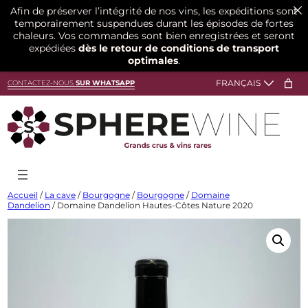
Afin de préserver l’intégrité de nos vins, les expéditions sont
temporairement suspendues durant les épisodes de fortes
chaleurs. Vos commandes sont bien enregistrées et seront
expédiées
dès le retour de conditions de transport
optimales
.
Aller
CONTACTEZ-NOUS
SUR WHATSAPP
au
contenu
Accueil
/
La cave
/
Bourgogne
/
Bourgogne
/
Domaine
Dandelion
/ Domaine Dandelion Hautes-Côtes Nature 2020